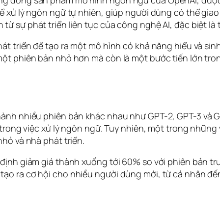
ng dòng sản phẩm mô hình ngôn ngữ của OpenAI, được ra
ể xử lý ngôn ngữ tự nhiên, giúp người dùng có thể giao
ừ sự phát triển liên tục của công nghệ AI, đặc biệt là t
át triển để tạo ra một mô hình có khả năng hiểu và sinh
ột phiên bản nhỏ hơn mà còn là một bước tiến lớn trong
 hành nhiều phiên bản khác nhau như GPT-2, GPT-3 và G
c trong việc xử lý ngôn ngữ. Tuy nhiên, một trong những
nhỏ và nhà phát triển.
định giảm giá thành xuống tới 60% so với phiên bản trư
tạo ra cơ hội cho nhiều người dùng mới, từ cá nhân đ