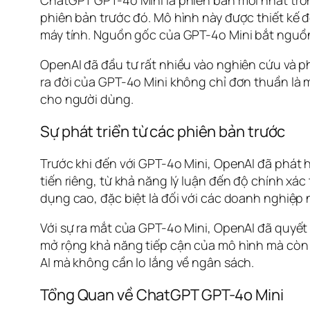
ChatGPT GPT-4o Mini là phiên bản mới nhất tro
phiên bản trước đó. Mô hình này được thiết kế đ
máy tính. Nguồn gốc của GPT-4o Mini bắt nguồn t
OpenAI đã đầu tư rất nhiều vào nghiên cứu và ph
ra đời của GPT-4o Mini không chỉ đơn thuần là m
cho người dùng.
Sự phát triển từ các phiên bản trước
Trước khi đến với GPT-4o Mini, OpenAI đã phát
tiến riêng, từ khả năng lý luận đến độ chính xá
dụng cao, đặc biệt là đối với các doanh nghiệp 
Với sự ra mắt của GPT-4o Mini, OpenAI đã quyết 
mở rộng khả năng tiếp cận của mô hình mà còn 
AI mà không cần lo lắng về ngân sách.
Tổng Quan về ChatGPT GPT-4o Mini