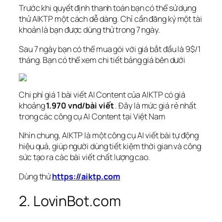
Trước khi quyết định thanh toán bạn có thể sử dụng
thử AIKTP một cách dễ dàng. Chỉ cần đăng ký một tài
khoản là bạn được dùng thử trong 7 ngày.
Sau 7 ngày bạn có thể mua gói với giá bắt đầu là 9$/1
tháng. Bạn có thể xem chi tiết bảng giá bên dưới
Chi phí giá 1 bài viết AI Content của AIKTP có giá
khoảng
1.970 vnd/bài viết
. Đây là mức giá rẻ nhất
trong các công cụ AI Content tại Việt Nam
Nhìn chung, AIKTP là một công cụ AI viết bài tự động
hiệu quả, giúp người dùng tiết kiệm thời gian và công
sức tạo ra các bài viết chất lượng cao.
Dùng thử
https://aiktp.com
2. LovinBot.com