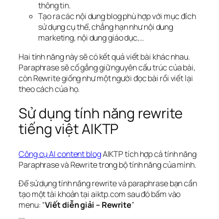
thông tin.
Tạo ra các nội dung blog phù hợp với mục đích
sử dụng cụ thể, chẳng hạn như nội dung
marketing, nội dung giáo dục,…
Hai tính năng này sẽ có kết quả viết bài khác nhau.
Paraphrase sẽ cố gắng giữ nguyên cấu trúc của bài,
còn Rewrite giống như một người đọc bài rồi viết lại
theo cách của họ.
Sử dụng tính năng rewrite
tiếng việt AIKTP
Công cụ AI content blog
AIKTP tích hợp cả tính năng
Paraphrase và Rewrite trong bộ tính năng của mình.
Để sử dụng tính năng rewrite và paraphrase bạn cần
tạo một tài khoản tại aiktp.com sau đó bấm vào
menu: “
Viết diễn giải – Rewrite
”