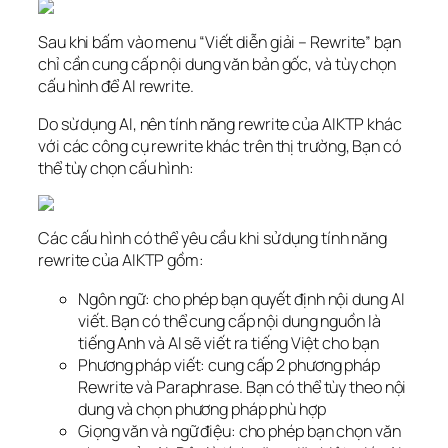
Sau khi bấm vào menu “Viết diễn giải – Rewrite” bạn
chỉ cần cung cấp nội dung văn bản gốc, và tùy chọn
cấu hình để AI rewrite.
Do sừ dụng AI, nên tính năng rewrite của AIKTP khác
với các công cụ rewrite khác trên thị trường, Bạn có
thể tùy chọn cấu hình:
Các cấu hình có thể yêu cầu khi sử dụng tính năng
rewrite của AIKTP gồm:
Ngôn ngữ: cho phép bạn quyết định nội dung AI
viết. Bạn có thể cung cấp nội dung nguồn là
tiếng Anh và AI sẽ viết ra tiếng Việt cho bạn
Phương pháp viết: cung cấp 2 phương pháp
Rewrite và Paraphrase. Bạn có thể tùy theo nội
dung và chọn phương pháp phù hợp
Giọng văn và ngữ điệu: cho phép bạn chọn văn