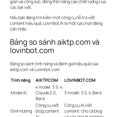
gian và công sức, đồng thời nâng cao chất lượng của
các bài viết.
Nếu bạn đang tìm kiếm một công cụ hỗ trợ viết
content hiệu quả, LovinBot AI là một lựa chọn đáng
cân nhắc.
Bảng so sánh aiktp.com và
lovinbot.com
Bảng so sánh tính năng và đánh giá hiệu quả của
aiktp.com và Lovinbot.com
Tính năng
AIKTP.COM
LOVINBOT.COM
4 model: 3.5, 4,
Model AI
Claude 2.0,
3 model: 3.5, 4, Bard
Bard
Công cụ viết
Công cụ AI viết
Định hướng
blog content
content: cho cả blog
AI
và các ứng dụng khác