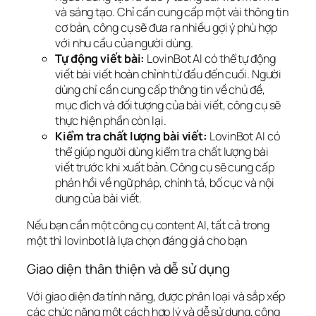
và sáng tạo. Chỉ cần cung cấp một vài thông tin
cơ bản, công cụ sẽ đưa ra nhiều gợi ý phù hợp
với nhu cầu của người dùng.
Tự động viết bài:
LovinBot AI có thể tự động
viết bài viết hoàn chỉnh từ đầu đến cuối. Người
dùng chỉ cần cung cấp thông tin về chủ đề,
mục đích và đối tượng của bài viết, công cụ sẽ
thực hiện phần còn lại.
Kiểm tra chất lượng bài viết:
LovinBot AI có
thể giúp người dùng kiểm tra chất lượng bài
viết trước khi xuất bản. Công cụ sẽ cung cấp
phản hồi về ngữ pháp, chính tả, bố cục và nội
dung của bài viết.
Nếu bạn cần một công cụ content AI, tất cả trong
một thì lovinbot là lựa chọn đáng giá cho bạn
Giao diện thân thiện và dễ sử dụng
Với giao diện đa tính năng, được phân loại và sắp xếp
các chức năng một cách hợp lý và dễ sử dụng, công