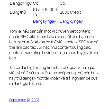
Đa ngôn ngữ
Có
Có
5 bài – 10.000
Dùng thử
2000 Credit
từ
Đăng ký ngay
Đăng ký ngay
Tóm lại nếu bạn cần một AI chuyên viết content
chuẩn SEO aiktp.com là lựa chọn tốt cho bạn, nếu
bạn muốn một AI vừa có thể viết content SEO vừa có
thể làm các tác vụ khác như content quảng cáo,
content marketing Lovinbot là lựa chọn tuyệt vời cho
bạn.
Tất cả đánh giá mang tính chất chủ quan của người
viết, vì cả 2 công cụ đều cho phép dùng thử, nên bạn
hãy thử đăng ký một tài khoản và trải nghiệm để đưa
ra đánh giá tốt nhất.
September 12, 2023