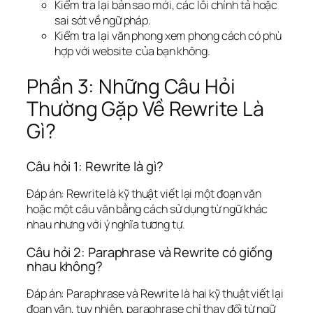
Kiểm tra lại bản sao mới, các lỗi chính tả hoặc
sai sót về ngữ pháp.
Kiểm tra lại văn phong xem phong cách có phù
hợp với website của bạn không.
Phần 3: Những Câu Hỏi
Thường Gặp Về Rewrite Là
Gì?
Câu hỏi 1: Rewrite là gì?
Đáp án: Rewrite là kỹ thuật viết lại một đoạn văn
hoặc một câu văn bằng cách sử dụng từ ngữ khác
nhau nhưng với ý nghĩa tương tự.
Câu hỏi 2: Paraphrase và Rewrite có giống
nhau không?
Đáp án: Paraphrase và Rewrite là hai kỹ thuật viết lại
đoạn văn, tuy nhiên, paraphrase chỉ thay đổi từ ngữ