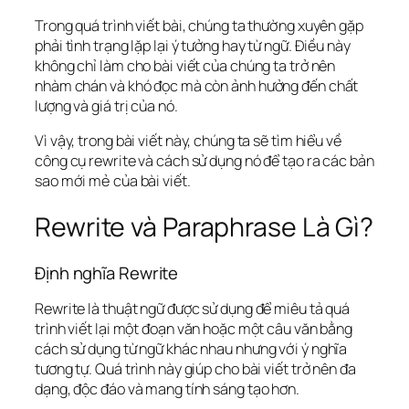
Trong quá trình viết bài, chúng ta thường xuyên gặp
phải tình trạng lặp lại ý tưởng hay từ ngữ. Điều này
không chỉ làm cho bài viết của chúng ta trở nên
nhàm chán và khó đọc mà còn ảnh hưởng đến chất
lượng và giá trị của nó.
Vì vậy, trong bài viết này, chúng ta sẽ tìm hiểu về
công cụ rewrite và cách sử dụng nó để tạo ra các bản
sao mới mẻ của bài viết.
Rewrite và Paraphrase Là Gì?
Định nghĩa Rewrite
Rewrite là thuật ngữ được sử dụng để miêu tả quá
trình viết lại một đoạn văn hoặc một câu văn bằng
cách sử dụng từ ngữ khác nhau nhưng với ý nghĩa
tương tự. Quá trình này giúp cho bài viết trở nên đa
dạng, độc đáo và mang tính sáng tạo hơn.