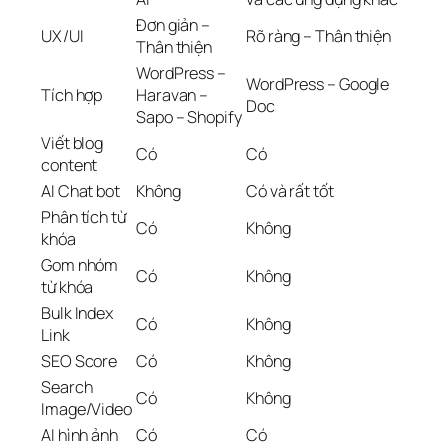
Đơn giản –
UX/UI
Rõ ràng – Thân thiện
Thân thiện
WordPress –
WordPress – Google
Tích hợp
Haravan –
Doc
Sapo – Shopify
Viết blog
Có
Có
content
AI Chat bot
Không
Có và rất tốt
Phân tích từ
Có
Không
khóa
Gom nhóm
Có
Không
từ khóa
Bulk Index
Có
Không
Link
SEO Score
Có
Không
Search
Có
Không
Image/Video
AI hình ảnh
Có
Có