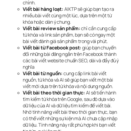
chỉnh.
Viết bài hàng loạt:
AIKTP sẽ giúp bạn tạo ra
nhiều bài viết cùng một lúc, dựa trên một từ
khóa hoặc dàn ý chung.
Viết bài review sản phẩm:
chỉ cần cung cấp
từ khóa và link sản phẩm, bạn sẽ có ngay một
bài viết đánh giá sản phẩm trong vài phút.
Viết bài từ Facebook post:
giúp bạn chuyển
đổi những bài đăng ngắn trên Facebook thành
các bài viết website chuẩn SEO, dài và đầy đủ ý
nghĩa
Viết bài từ nguồn:
cung cấp link bài viết
nguồn, từ khóa và AI sẽ giúp bạn viết một bài
viết mới dựa trên từ khóa và nội dung nguồn.
Viết bài theo thời gian thực:
AI sẽ tiến hành
tìm kiếm từ khóa trên Google, sau đó dựa vào
dữ liệu của AI và dữ liệu tìm kiếm để viết bài.
Nhờ tính năng viết bài theo thời gian thực, bạn
có thể viết những sự kiện mà AI chưa cập nhập
dữ liệu. Tính năng này rất phù hợp khi bạn viết