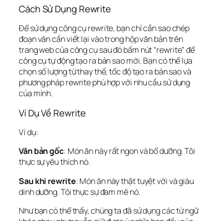
Cách Sử Dụng Rewrite
Để sử dụng công cụ rewrite, bạn chỉ cần sao chép
đoạn văn cần viết lại vào trong hộp văn bản trên
trang web của công cụ sau đó bấm nút “rewrite” để
công cụ tự động tạo ra bản sao mới. Bạn có thể lựa
chọn số lượng từ thay thế, tốc độ tạo ra bản sao và
phương pháp rewrite phù hợp với nhu cầu sử dụng
của mình.
Ví Dụ Về Rewrite
Ví dụ:
Văn bản gốc
: Món ăn này rất ngon và bổ dưỡng. Tôi
thực sự yêu thích nó.
Sau khi rewrite
: Món ăn này thật tuyệt vời và giàu
dinh dưỡng. Tôi thực sự đam mê nó.
Như bạn có thể thấy, chúng ta đã sử dụng các từ ngữ