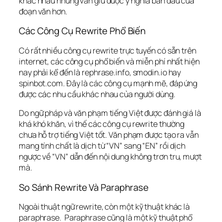
khác nhau nhưng vẫn giữ được ý nghĩa ban đầu của
đoạn văn hơn.
Các Công Cụ Rewrite Phổ Biến
Có rất nhiều công cụ rewrite trực tuyến có sẵn trên
internet, các công cụ phổ biến và miễn phí nhất hiện
nay phải kể đến là rephrase.info, smodin.io hay
spinbot.com. Đây là các công cụ mạnh mẽ, đáp ứng
được các nhu cầu khác nhau của người dùng.
Do ngữ pháp và văn phạm tiếng Việt được đánh giá là
khá khó khăn, vì thế các công cụ rewrite thường
chưa hỗ trợ tiếng Việt tốt. Văn phạm được tạo ra vẫn
mang tính chất là dịch từ “VN” sang “EN” rồi dịch
ngược về “VN” dẫn đến nội dung không trơn tru, mượt
mà.
So Sánh Rewrite Và Paraphrase
Ngoài thuật ngữ rewrite, còn một kỹ thuật khác là
paraphrase. Paraphrase cũng là một kỹ thuật phổ