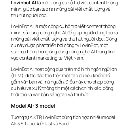
Lovinbot AI
là một công cụ hỗ trợ viết content thông
minh, giúp bạn tạo ra những bài viết chất lượng và
thu hút người đọc .
LovinBot AI là một công cụ hỗ trợ viết content thông
minh, sử dụng công nghệ AI để giúp người dùng tạo ra
những bài viết chất lượng và thu hút người đọc. Công
cụ này được phát triển bởi công ty LovinBot, một
startup tiên phong ứng dụng công nghệ AI trong lĩnh
vực content marketing tại Việt Nam.
LovinBot AI hoạt động dựa trên mô hình ngôn ngữ lớn
(LLM), được đào tạo trên một tập dữ liệu khổng lồ
gồm văn bản và mã nguồn. Điều này cho phép công
cụ hiểu và xử lý thông tin một cách chính xác, đồng
thời tạo ra văn bản sáng tạo và thu hút.
Model AI: 3 model
Tương tự AIKTP, LovinBot cũng tích hợp nhiều model
AI: 3.5 Tubo, 4 (Plus) và Bard.